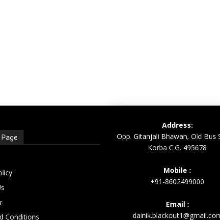
Address:
Opp. Gitanjali Bhawan, Old Bus 
t Page
Korba C.G. 495678
Mobile :
olicy
+91-8602499000
Us
r
Email :
dainik.blackout1@gmail.co
d Conditions