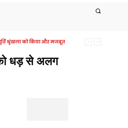
रीय
लाइफस्टाइल
सरकारी नौकरी
बॉलीवुड
र्ति श्रृंखला को किया और मजबूत
 को धड़ से अलग