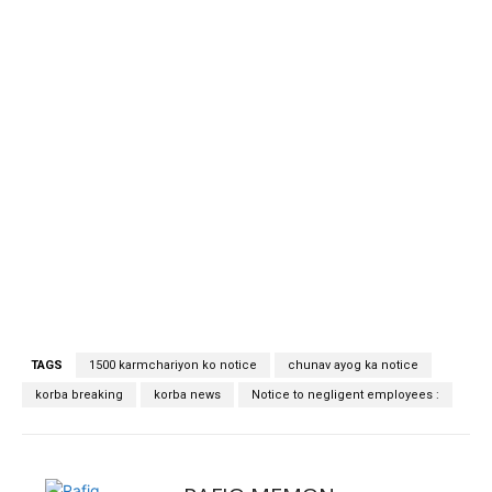
TAGS
1500 karmchariyon ko notice
chunav ayog ka notice
korba breaking
korba news
Notice to negligent employees :