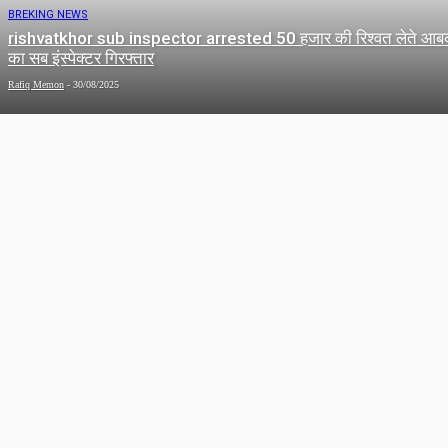
BREKING NEWS
rishvatkhor sub inspector arrested 50 हजार की रिश्वत लेते आब
का सब इंस्पेक्टर गिरफ्तार
Rafiq Memon
-
30/08/2025
BREKING NEWS
loot in tanishq jewellery shop तनिष्क ज्वेलरी शाॅप मे दिन दहाड़े लूट,
शिकायत पर पुलिस कर रही है जाँच
Rafiq Memon
-
20/02/2025
BREKING NEWS
Bird flu in CG मुर्गीयों मे बर्ड फ्लू की पुष्टि के बाद 5 हजार मुर्गीयां और 12 हजार
चूजे मारे गए
Rafiq Memon
-
01/02/2025
BREKING NEWS
girl’s suicide case रायगढ़ की युवती ने की आत्महत्या, कोरबा का युवक गिरफ्ता
Rafiq Memon
-
27/01/2025