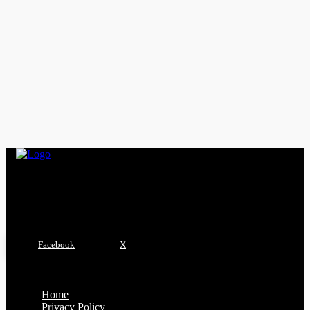
BREKING NEWS
Free Skin & Hair Services : एडवांस डायग्नोस्टिक में 3 अगस्त को
स्किन,हेयर एंड लेजर का नि:शुल्क परामर्श शिविर, इस नंबर पर पंजीयन करावें
Rafiq Memon
-
01/08/2026
BREKING NEWS
helplessness of the elderly : 17 महीने में 32 वरिष्ठ नागरिकों ने छोड़ा
स्नेह सदन,उप संचालक हरीश सक्सेना का कुप्रबंधन, सरकारी वृद्धाश्रम बना
‘बेबस...
Rafiq Memon
-
31/07/2026
Facebook
X
Home
Important Page
Privacy Policy