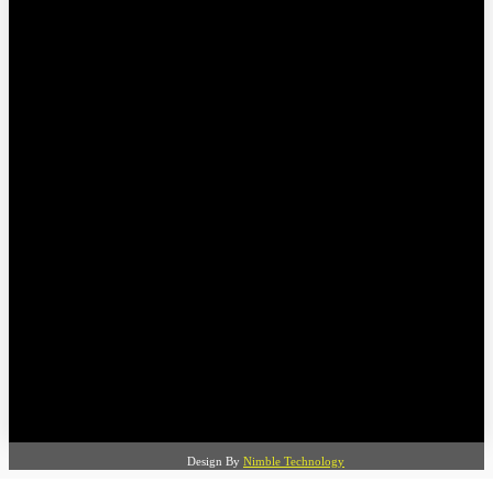
Rafik Memon
OWNER & EDITOR
Design By
Nimble Technology