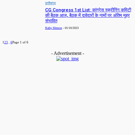
छत्तीसगढ़
CG Congress 1st List: कांग्रेस स्क्रीनिंग कमिटी
की बैठक आज, बैठक में दावेदारों के नामों पर अंतिम मुहर
संभावित
Rafiq Memon
-
01/10/2023
1
2
3
...
6
Page 1 of 6
- Advertisement -
MUST READ
BALCO
नए बीटीएपी एल्यूमिना रेलवे रेक के साथ बालको ने आपूर्ति श्रृंखला को किया और मज
Rafiq Memon
-
03/08/2026
BREKING NEWS
शोक समाचार : कांग्रेस के वरिष्ठ नेता सत्येंद्र वासन का निधन, हैदराबाद के एक
अस्पताल में ली अंतिम सांस
Rafiq Memon
-
03/08/2026