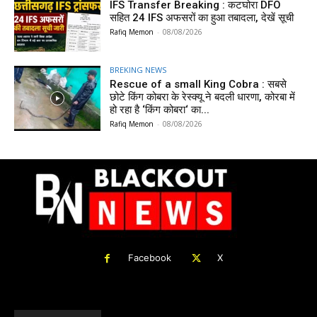
IFS Transfer Breaking : कटघोरा DFO
सहित 24 IFS अफसरों का हुआ तबादला, देखें सूची
Rafiq Memon
-
08/08/2026
BREKING NEWS
Rescue of a small King Cobra : सबसे
छोटे किंग कोबरा के रेस्क्यू ने बदली धारणा, कोरबा में
हो रहा है ‘किंग कोबरा‘ का...
Rafiq Memon
-
08/08/2026
Facebook
X