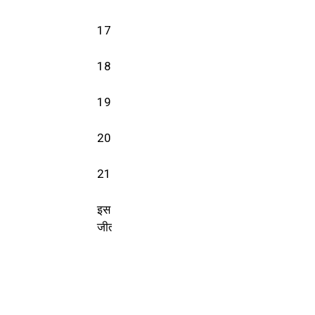
17 निशु तिवारी (निर्दलीय)
18 सुख सागर साहू (निर्दलीय)
19 इश्तिखार अली (कांग्रेस)
20 हर्षित देवी राजपूत (कांग्रेस)
21 सुमन लता गिलहरे (भाजपा)
इस चुनाव में कांग्रेस, भाजपा और निर्दलीय प्रत्याशिय
जीत दर्ज की, वहीं वार्ड स्तर पर कांग्रेस और निर्दलीय प