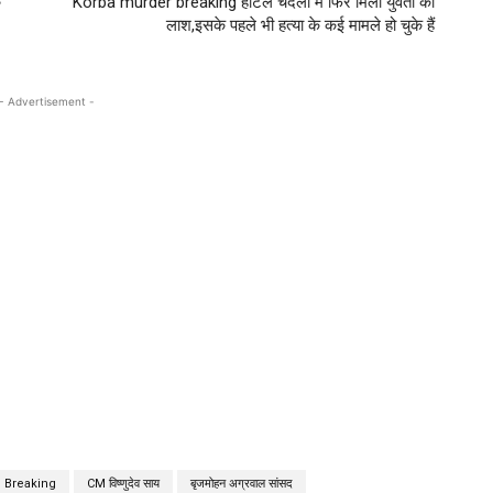
े
Korba murder breaking होटल चंदेला मे फिर मिली युवती की
लाश,इसके पहले भी हत्या के कई मामले हो चुके हैं
- Advertisement -
 Breaking
CM विष्णुदेव साय
बृजमोहन अग्रवाल सांसद