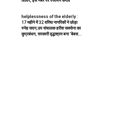
शिविर, इस नंबर पर पंजीयन करावें
helplessness of the elderly :
17 महीने में 32 वरिष्ठ नागरिकों ने छोड़ा
स्नेह सदन,उप संचालक हरीश सक्सेना का
कुप्रबंधन, सरकारी वृद्धाश्रम बना ‘बेबस...