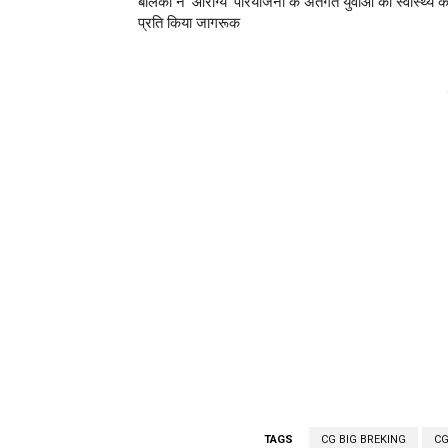
बालको ने ‘आरोग्य’ परियोजना के अंतर्गत युवाओं को स्वास्थ्य क
प्रति किया जागरूक
TAGS
CG BIG BREKING
CG