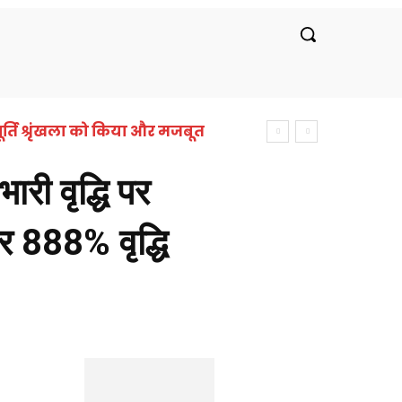
रीय
लाइफस्टाइल
सरकारी नौकरी
बॉलीवुड
र्ति श्रृंखला को किया और मजबूत
ी वृद्धि पर
 888% वृद्धि