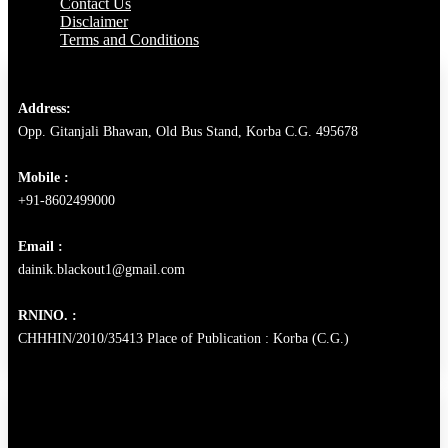
Contact Us
Disclaimer
Terms and Conditions
Address:
Opp. Gitanjali Bhawan, Old Bus Stand, Korba C.G. 495678
Mobile :
+91-8602499000
Email :
dainik.blackout1@gmail.com
RNINO. :
CHHHIN/2010/35413 Place of Publication : Korba (C.G.)