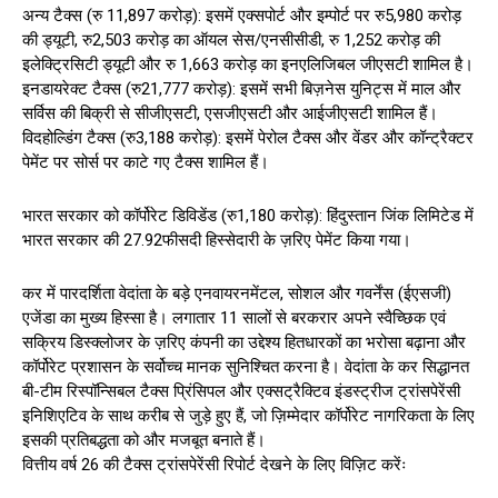
अन्य टैक्स (रु 11,897 करोड़): इसमें एक्सपोर्ट और इम्पोर्ट पर रु5,980 करोड़
की ड्यूटी, रु2,503 करोड़ का ऑयल सेस/एनसीसीडी, रु 1,252 करोड़ की
इलेक्ट्रिसिटी ड्यूटी और रु 1,663 करोड़ का इनएलिजिबल जीएसटी शामिल है।
इनडायरेक्ट टैक्स (रु21,777 करोड़): इसमें सभी बिज़नेस युनिट्स में माल और
सर्विस की बिक्री से सीजीएसटी, एसजीएसटी और आईजीएसटी शामिल हैं।
विदहोल्डिंग टैक्स (रु3,188 करोड़): इसमें पेरोल टैक्स और वेंडर और कॉन्ट्रैक्टर
पेमेंट पर सोर्स पर काटे गए टैक्स शामिल हैं।
भारत सरकार को कॉर्पोरेट डिविडेंड (रु1,180 करोड़): हिंदुस्तान जिंक लिमिटेड में
भारत सरकार की 27.92फीसदी हिस्सेदारी के ज़रिए पेमेंट किया गया।
कर में पारदर्शिता वेदांता के बड़े एनवायरनमेंटल, सोशल और गवर्नेंस (ईएसजी)
एजेंडा का मुख्य हिस्सा है। लगातार 11 सालों से बरकरार अपने स्वैच्छिक एवं
सक्रिय डिस्क्लोजर के ज़रिए कंपनी का उद्देश्य हितधारकों का भरोसा बढ़ाना और
कॉर्पोरेट प्रशासन के सर्वोच्च मानक सुनिश्चित करना है। वेदांता के कर सिद्धानत
बी-टीम रिस्पॉन्सिबल टैक्स प्रिंसिपल और एक्सट्रैक्टिव इंडस्ट्रीज ट्रांसपेरेंसी
इनिशिएटिव के साथ करीब से जुड़े हुए हैं, जो ज़िम्मेदार कॉर्पोरेट नागरिकता के लिए
इसकी प्रतिबद्धता को और मजबूत बनाते हैं।
वित्तीय वर्ष 26 की टैक्स ट्रांसपेरेंसी रिपोर्ट देखने के लिए विज़िट करेंः