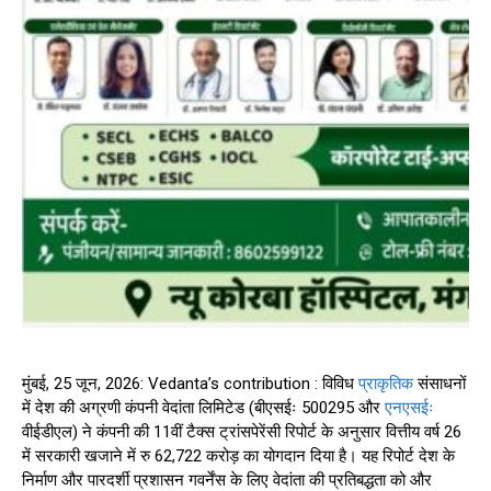
मुंबई, 25 जून, 2026: Vedanta’s contribution : विविध
प्राकृतिक
संसाधनों
में देश की अग्रणी कंपनी वेदांता लिमिटेड (बीएसईः 500295 और
एनएसईः
वीईडीएल) ने कंपनी की 11वीं टैक्स ट्रांसपेरेंसी रिपोर्ट के अनुसार वित्तीय वर्ष 26
में सरकारी खजाने में रु 62,722 करोड़ का योगदान दिया है। यह रिपोर्ट देश के
निर्माण और पारदर्शी प्रशासन गवर्नेंस के लिए वेदांता की प्रतिबद्धता को और