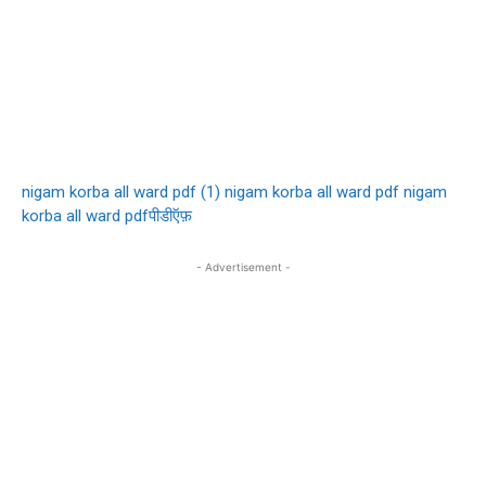
nigam korba all ward pdf (1)
nigam korba all ward pdf
nigam
korba all ward pdfपीडीऍफ़
- Advertisement -