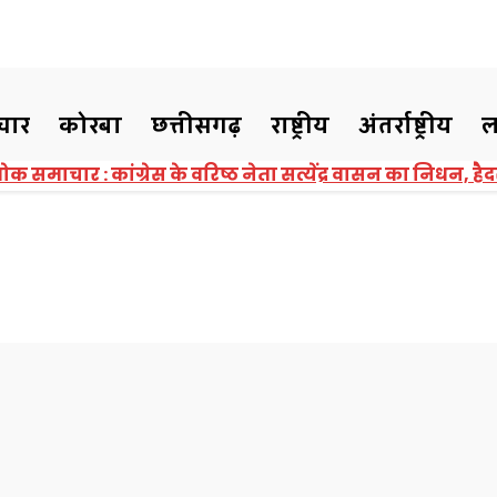
चार
कोरबा
छत्तीसगढ़
राष्ट्रीय
अंतर्राष्ट्रीय
ल
गढ़
राष्ट्रीय
अंतर्राष्ट्रीय
लाइफस्टाइल
सरकारी नौकरी
बॉलीवु
ree Skin & Hair Services : एडवांस डायग्नोस्टिक में 3 अगस्त 
रामर्श शिविर, इस नंबर पर पंजीयन करावें
े तैनात SI को SP ने किया निलं
शिकायत