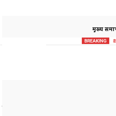
मुख्य समा
मुख्य समाचार
कोरबा
छत्तीस
F
BREAKING
प
Korba Breaking चुनाव ड्यूटी म
खुलेआम शराब पीने की हुई थी 