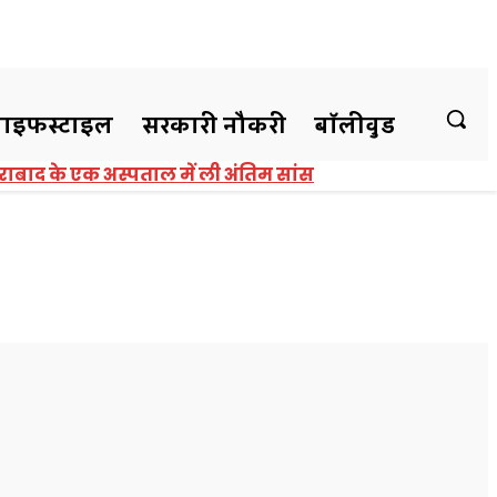
ाइफस्टाइल
सरकारी नौकरी
बॉलीवुड
ड
को स्किन,हेयर एंड लेजर का नि:शुल्क
बित, ड्यूटी मे