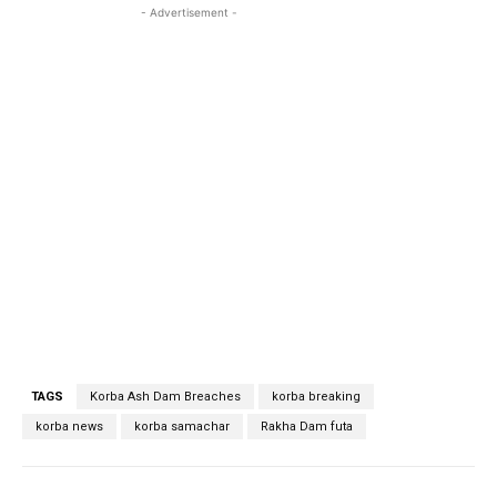
- Advertisement -
TAGS
Korba Ash Dam Breaches
korba breaking
korba news
korba samachar
Rakha Dam futa