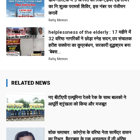
डायग्नोस्टिक में 3 अगस्त को स्किन,हेयर एंड लेजर
का नि:शुल्क परामर्श शिविर, इस नंबर पर पंजीयन
करावें
Rafiq Memon
helplessness of the elderly : 17 महीने में
32 वरिष्ठ नागरिकों ने छोड़ा स्नेह सदन,उप संचालक
हरीश सक्सेना का कुप्रबंधन, सरकारी वृद्धाश्रम बना
‘बेबस...
Rafiq Memon
RELATED NEWS
नए बीटीएपी एल्यूमिना रेलवे रेक के साथ बालको ने
आपूर्ति श्रृंखला को किया और मजबूत
शोक समाचार : कांग्रेस के वरिष्ठ नेता सत्येंद्र वासन
का निधन, हैदराबाद के एक अस्पताल में ली अंतिम