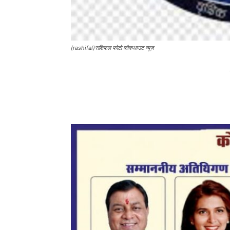
(rashifal)राशिफल फोटो ब्लैकआउट न्यूज़