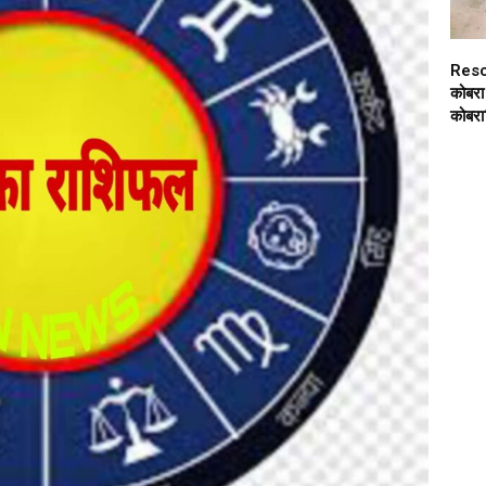
Resc
कोबरा 
कोबरा‘