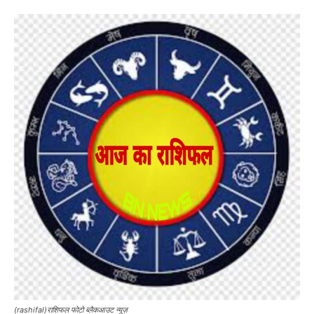
(rashifal)राशिफल फोटो ब्लैकआउट न्यूज़