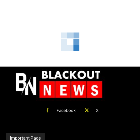
Facebook
X
Important Page