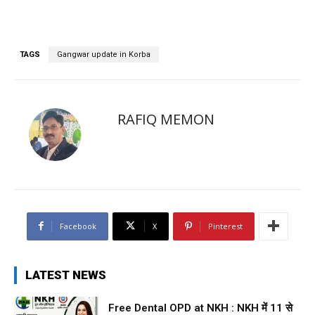
TAGS
Gangwar update in Korba
RAFIQ MEMON
Facebook
X
Pinterest
LATEST NEWS
Free Dental OPD at NKH : NKH में 11 से