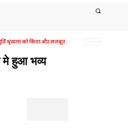
रीय
लाइफस्टाइल
सरकारी नौकरी
बॉलीवुड
र्ति श्रृंखला को किया और मजबूत
मे हुआ भव्य
न