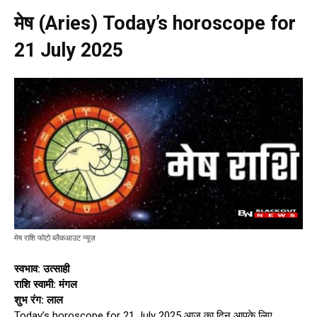
मेष (Aries) Today’s horoscope for
21 July 2025
मेष राशि फोटो ब्लैकआउट न्यूज़
स्वभाव: उत्साही
राशि स्वामी: मंगल
शुभ रंग: लाल
Today’s horoscope for 21 July 2025 आज का दिन आपके लिए