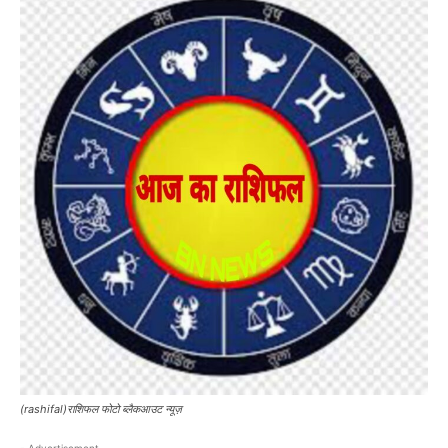
(rashifal)राशिफल फोटो ब्लैकआउट न्यूज़
- Advertisement -