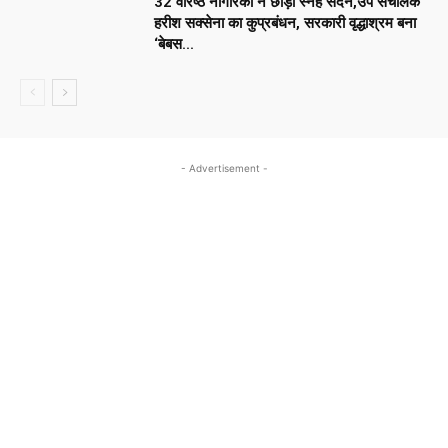
32 वरिष्ठ नागरिकों ने छोड़ा स्नेह सदन,उप संचालक
हरीश सक्सेना का कुप्रबंधन, सरकारी वृद्धाश्रम बना
‘बेबस...
- Advertisement -