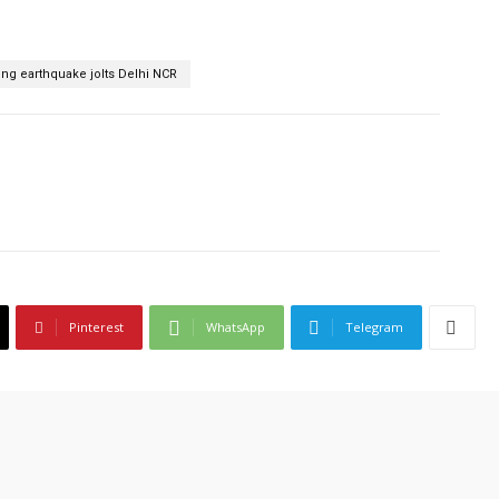
ong earthquake jolts Delhi NCR
Pinterest
WhatsApp
Telegram