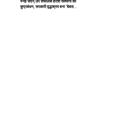
स्नेह सदन,उप संचालक हरीश सक्सेना का
कुप्रबंधन, सरकारी वृद्धाश्रम बना ‘बेबस...