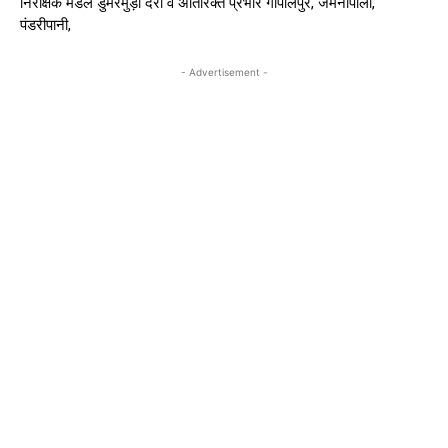
निरीक्षक मंडल डुमरमुड़ा दर्री व अतिरिक्त प्रभार गोपालपुर, जमनीपाली,
पंडरीपानी,
- Advertisement -