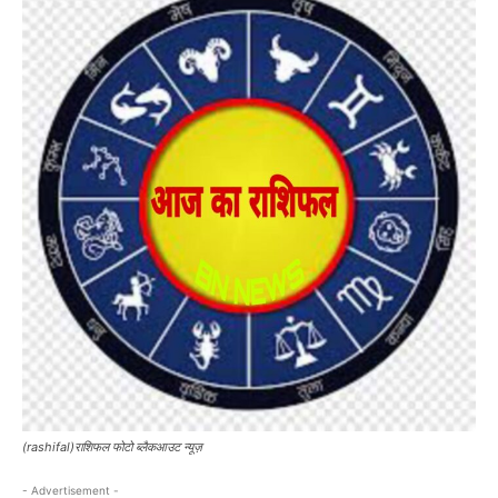
(rashifal)राशिफल फोटो ब्लैकआउट न्यूज़
- Advertisement -