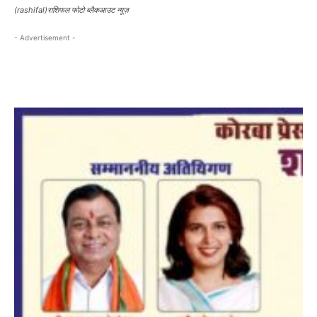
(rashifal)राशिफल फोटो ब्लैकआउट न्यूज़
- Advertisement -