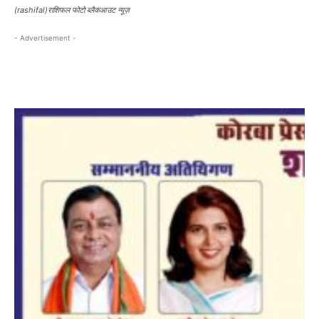
(rashifal)राशिफल फोटो ब्लैकआउट न्यूज़
- Advertisement -