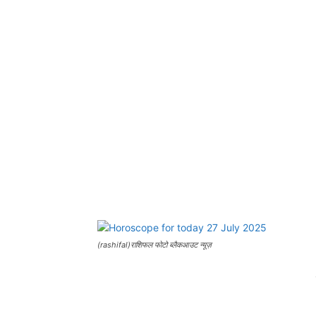
(rashifal)राशिफल फोटो ब्लैकआउट न्यूज़