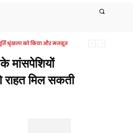
रीय
लाइफस्टाइल
सरकारी नौकरी
बॉलीवुड
र्ति श्रृंखला को किया और मजबूत
मांसपेशियों
पको राहत मिल सकती