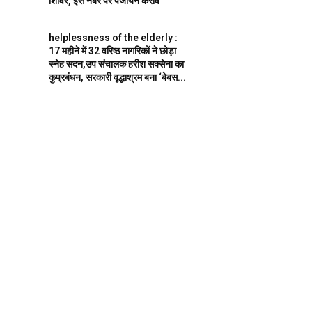
शिविर, इस नंबर पर पंजीयन करावें
helplessness of the elderly :
17 महीने में 32 वरिष्ठ नागरिकों ने छोड़ा
स्नेह सदन,उप संचालक हरीश सक्सेना का
कुप्रबंधन, सरकारी वृद्धाश्रम बना ‘बेबस...