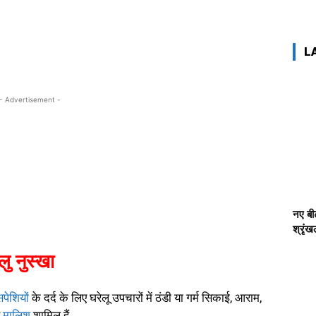
L
- Advertisement -
नए बीट
श्रृं
लु नुस्खा
सपेशियों
के दर्द के लिए घरेलू उपचारों में ठंडी या गर्म सिकाई, आराम,
े
मालिश
शामिल हैं.