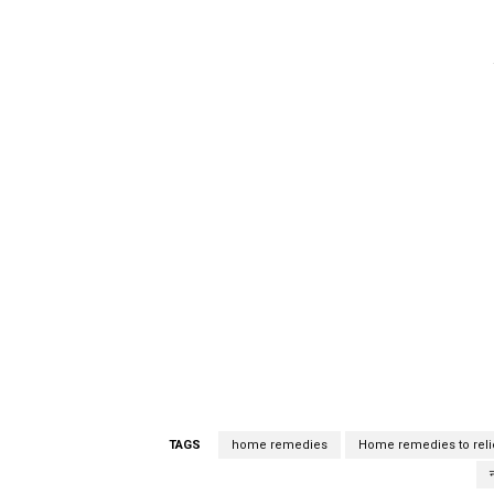
TAGS
home remedies
Home remedies to reli
न