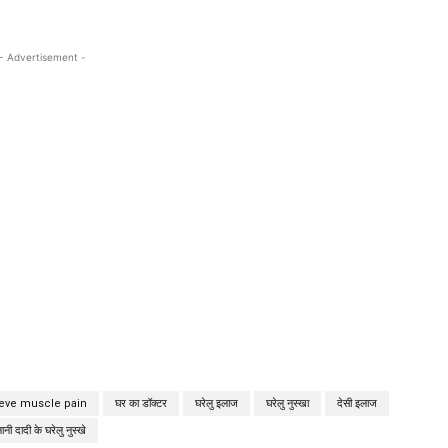
- Advertisement -
eve muscle pain
घर का डॉक्टर
घरेलु इलाज
घरेलु नुस्खा
देसी इलाज
ानी दादी के घरेलु नुस्खे