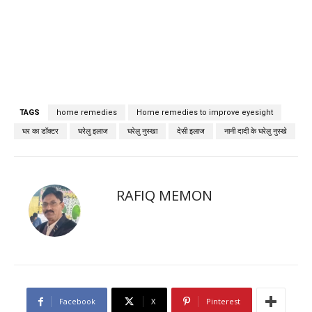
TAGS
home remedies
Home remedies to improve eyesight
घर का डॉक्टर
घरेलु इलाज
घरेलु नुस्खा
देसी इलाज
नानी दादी के घरेलु नुस्खे
RAFIQ MEMON
Facebook
X
Pinterest