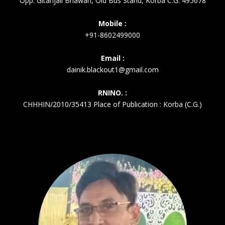
Opp. Gitanjali Bhawan, Old Bus Stand, Korba C.G. 495678
Mobile :
+91-8602499000
Email :
dainik.blackout1@gmail.com
RNINO. :
CHHHIN/2010/35413 Place of Publication : Korba (C.G.)