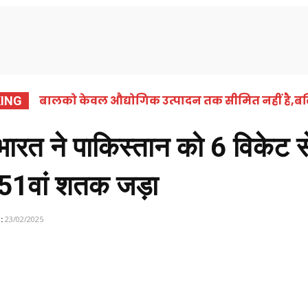
समाचार
कोरबा
छत्तीसगढ़
राष्ट्रीय
अंतर्राष्ट्
बालको केवल औद्योगिक उत्पादन तक सीमित नहीं है,बल्
ING
भी प्रतिबद्ध हैँ : लखन देवांगन
 ने पाकिस्तान को 6 विकेट से
 51वां शतक जड़ा
:
23/02/2025
Share