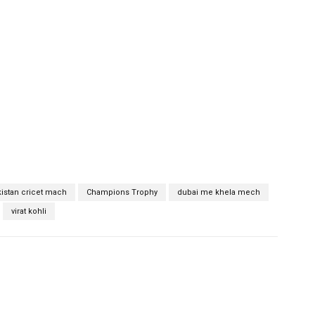
kistan cricet mach
Champions Trophy
dubai me khela mech
virat kohli