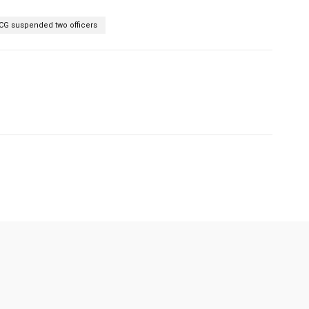
CG suspended two officers
Pinterest
WhatsApp
Telegram