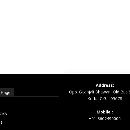
Address:
Opp. Gitanjali Bhawan, Old Bus 
t Page
Korba C.G. 495678
Mobile :
olicy
+91-8602499000
Us