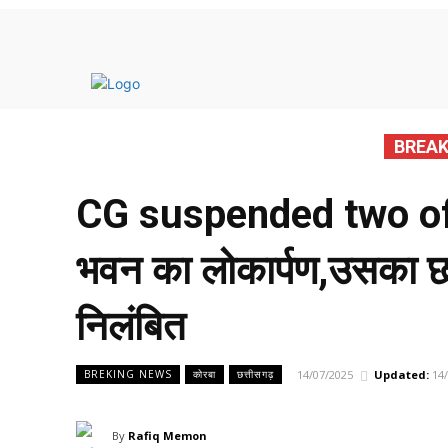
मुख्य 
BREAK
CG suspended two offi
भवन का लोकार्पण,उसका छज
निलंबित
14/07/2025
Updated:
14
BREKING NEWS
कोरबा
छत्तीसगढ़
By
Rafiq Memon