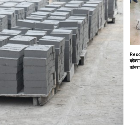
Resc
कोबरा 
कोबरा‘