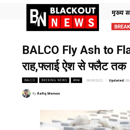
मुख्य 
BREAK
BALCO Fly Ash to Flats
राह,फ्लाई ऐश से फ्लैट तक
08/08/2025
Updated:
08
BALCO
BREKING NEWS
कोरबा
By
Rafiq Memon