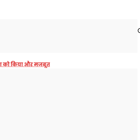
लाइफस्टाइल
सरकारी नौकरी
बॉलीवुड
MO
ंखला को किया और मजबूत