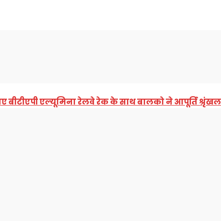
चार
कोरबा
छत्तीसगढ़
राष्ट्रीय
अंतर्राष्ट्रीय
ए बीटीएपी एल्यूमिना रेलवे रेक के साथ बालको ने आपूर्ति श्रृ
3 वर्ष निधन